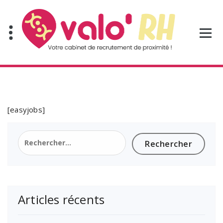
Aller
au
contenu
[easyjobs]
Rechercher :
Articles récents