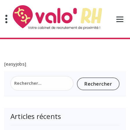
Aller
au
contenu
[easyjobs]
Rechercher :
Articles récents