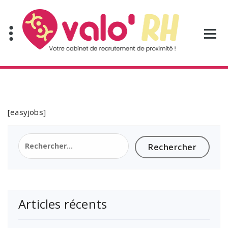
Aller
au
contenu
[easyjobs]
Rechercher :
Articles récents