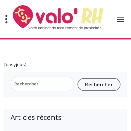
Aller
au
contenu
[easyjobs]
Rechercher :
Articles récents