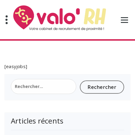
Aller
au
contenu
[easyjobs]
Rechercher :
Articles récents