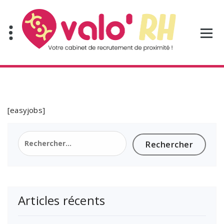
Aller
au
contenu
[easyjobs]
Rechercher :
Articles récents