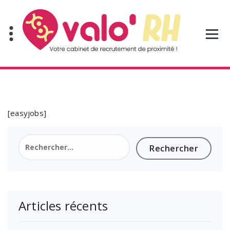
Aller
au
contenu
[easyjobs]
Rechercher :
Articles récents