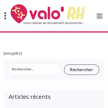
Aller
au
contenu
[easyjobs]
Rechercher :
Articles récents