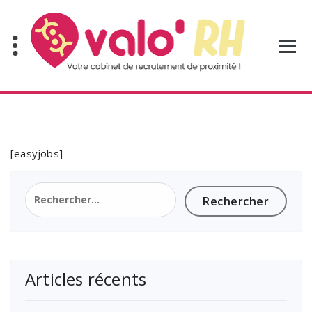
Aller
au
contenu
[easyjobs]
Rechercher :
Articles récents