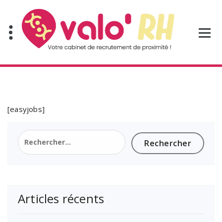
Aller
au
contenu
[easyjobs]
Rechercher :
Articles récents