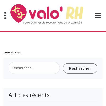
Aller
au
contenu
[easyjobs]
Rechercher :
Articles récents