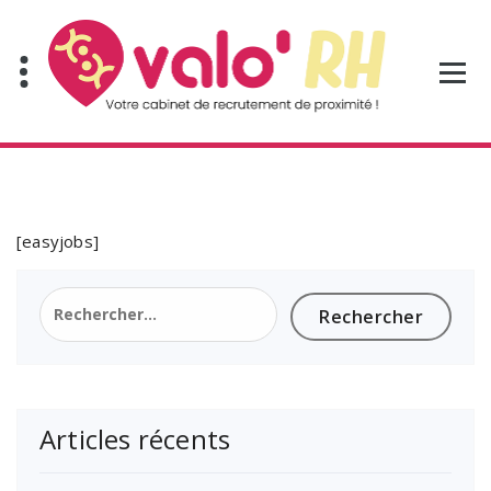
Aller
au
contenu
[easyjobs]
Rechercher :
Articles récents