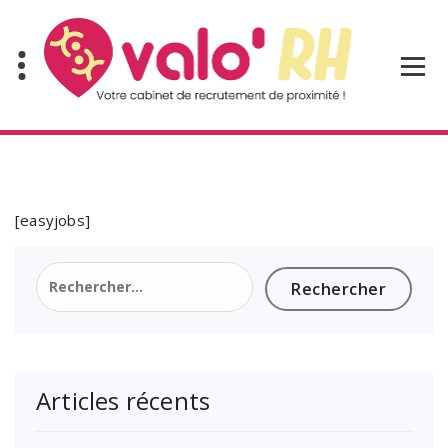
Aller
au
contenu
[easyjobs]
Rechercher :
Articles récents