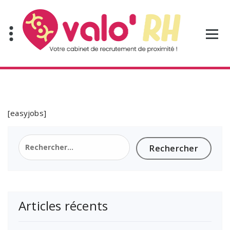
Aller
au
contenu
[easyjobs]
Rechercher :
Articles récents