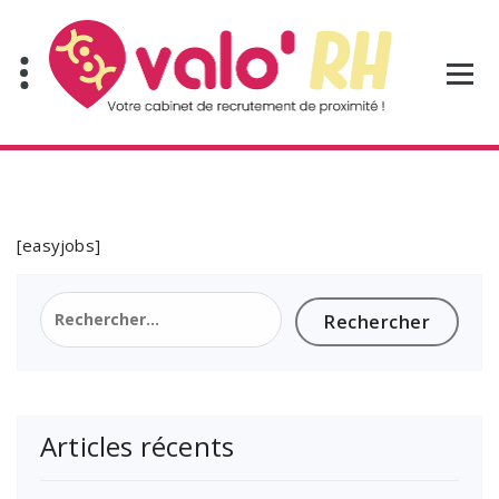
Aller
au
contenu
[easyjobs]
Rechercher :
Articles récents