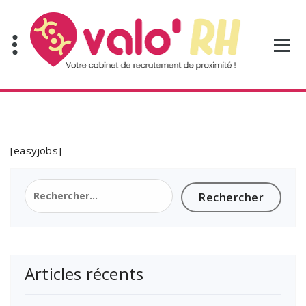
Aller
au
contenu
[easyjobs]
Rechercher :
Articles récents