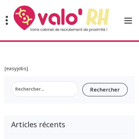
Aller
au
contenu
[easyjobs]
Rechercher :
Articles récents