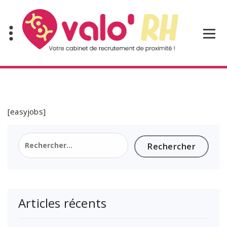
Aller
au
contenu
[easyjobs]
Rechercher :
Articles récents