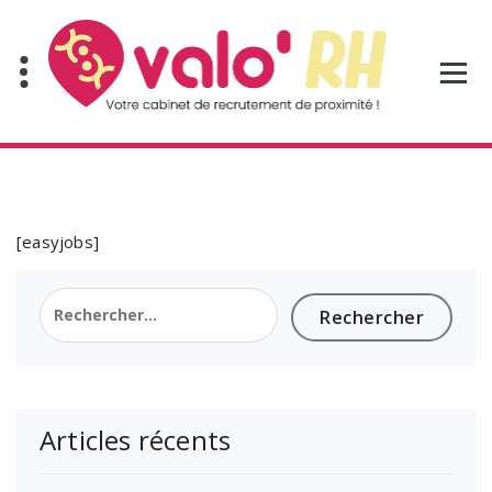
Aller
au
contenu
[easyjobs]
Rechercher :
Articles récents