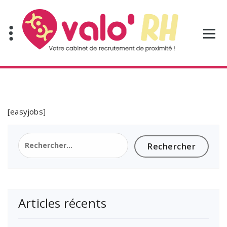
Aller
au
contenu
[easyjobs]
Rechercher :
Articles récents