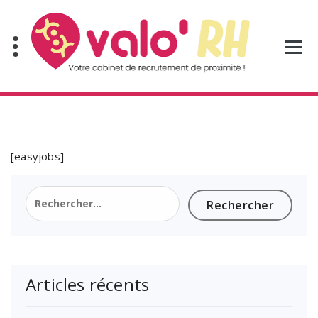
Aller
au
contenu
[easyjobs]
Rechercher :
Articles récents