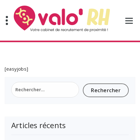
Aller
au
contenu
[easyjobs]
Rechercher :
Articles récents