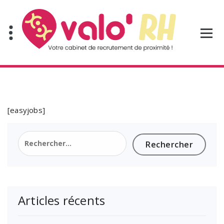
Aller
au
contenu
[easyjobs]
Rechercher :
Articles récents