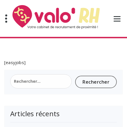
Aller
au
contenu
[easyjobs]
Rechercher :
Articles récents