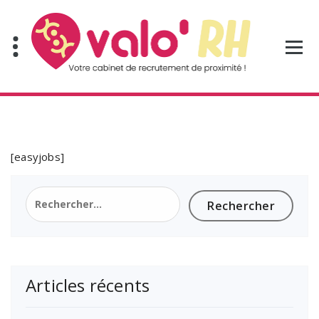
Aller
au
contenu
[easyjobs]
Rechercher :
Articles récents