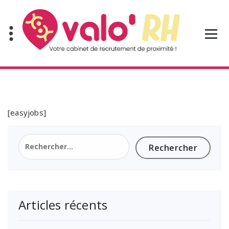
Aller
au
contenu
[easyjobs]
Rechercher :
Articles récents