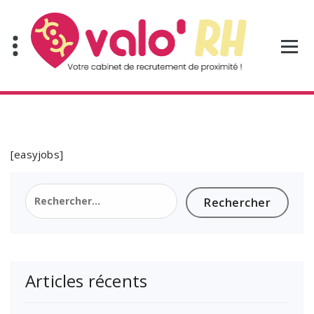
Aller
au
contenu
[easyjobs]
Rechercher :
Articles récents