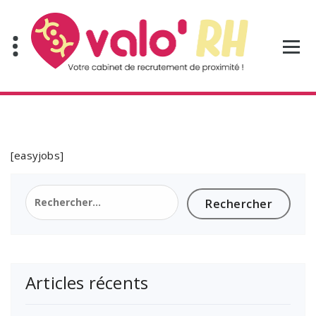
Aller
au
contenu
[easyjobs]
Rechercher :
Articles récents