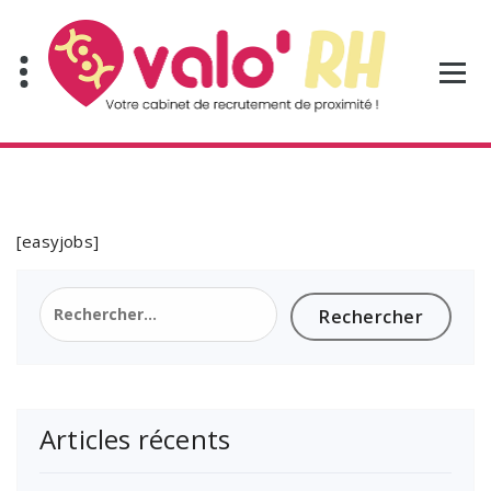
Aller
au
contenu
[easyjobs]
Rechercher :
Articles récents