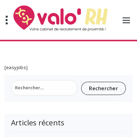
Aller
au
contenu
[easyjobs]
Rechercher :
Articles récents