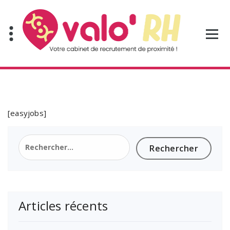
Aller
au
contenu
[easyjobs]
Rechercher :
Articles récents