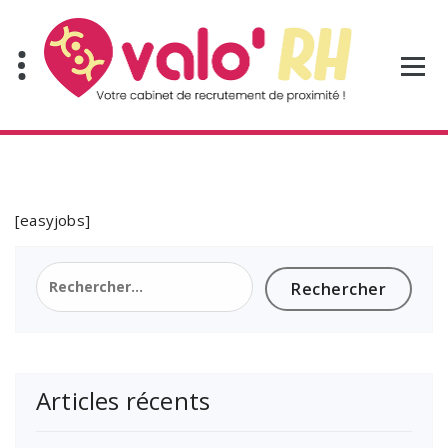
Aller
au
contenu
[easyjobs]
Rechercher :
Articles récents