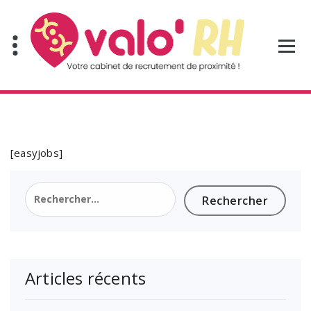
Aller
au
contenu
[easyjobs]
Rechercher :
Articles récents