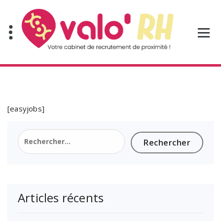
Aller
au
contenu
[easyjobs]
Rechercher :
Articles récents