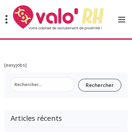
Aller
au
contenu
[easyjobs]
Rechercher :
Articles récents