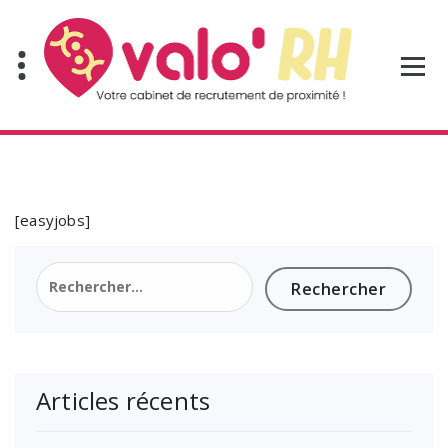
Aller
au
contenu
[easyjobs]
Rechercher :
Articles récents