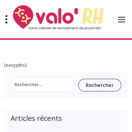
Aller
au
contenu
[easyjobs]
Rechercher :
Articles récents