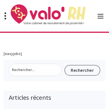
Aller
au
contenu
[easyjobs]
Rechercher :
Articles récents