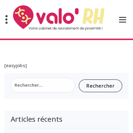
Aller
au
contenu
[easyjobs]
Rechercher :
Articles récents