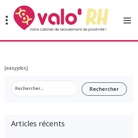
Aller
au
contenu
[easyjobs]
Rechercher :
Articles récents