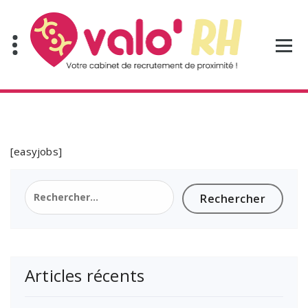
Aller
au
contenu
[easyjobs]
Rechercher :
Articles récents