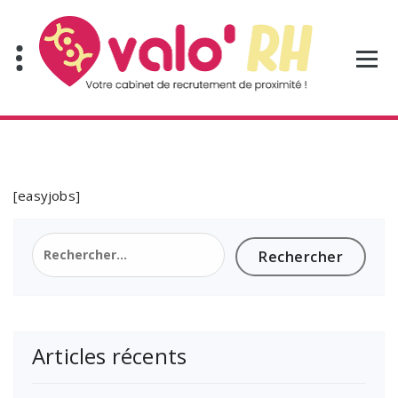
Aller
au
contenu
[easyjobs]
Rechercher :
Articles récents