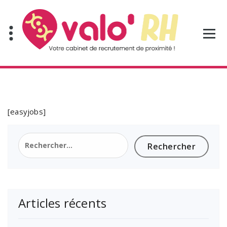
Aller
au
contenu
[easyjobs]
Rechercher :
Articles récents