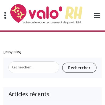
Aller
au
contenu
[easyjobs]
Rechercher :
Articles récents