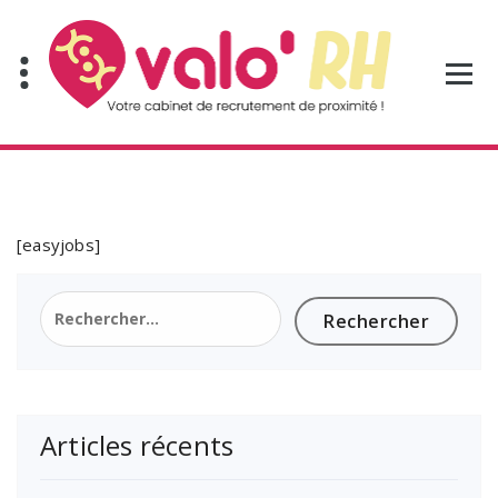
Aller
au
contenu
[easyjobs]
Rechercher :
Articles récents