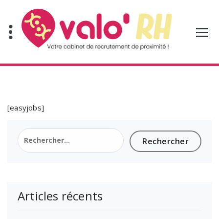
Aller
au
contenu
[easyjobs]
Rechercher :
Articles récents