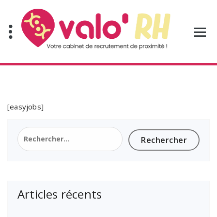
Aller
au
contenu
[easyjobs]
Rechercher :
Articles récents