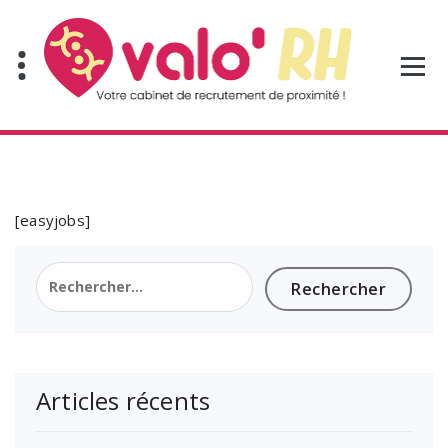
Aller
au
contenu
[easyjobs]
Rechercher :
Articles récents