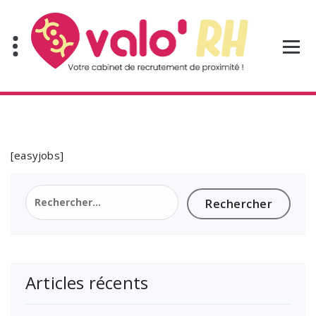
Aller
au
contenu
[easyjobs]
Rechercher :
Articles récents