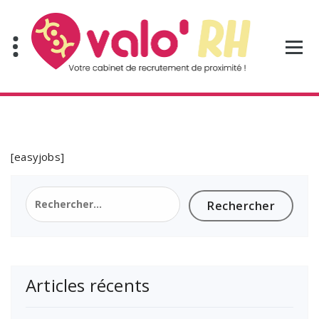
Aller
au
contenu
[easyjobs]
Rechercher :
Articles récents